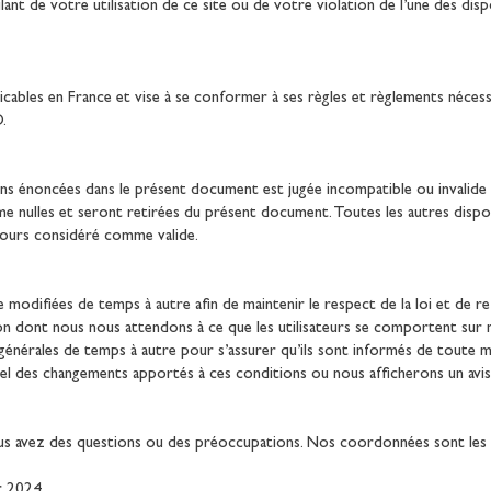
 de votre utilisation de ce site ou de votre violation de l’une des disp
ables en France et vise à se conformer à ses règles et règlements nécessai
.
ons énoncées dans le présent document est jugée incompatible ou invalide e
 nulles et seront retirées du présent document. Toutes les autres dispo
jours considéré comme valide.
modifiées de temps à autre afin de maintenir le respect de la loi et de r
çon dont nous nous attendons à ce que les utilisateurs se comportent su
s générales de temps à autre pour s’assurer qu’ils sont informés de toute m
iel des changements apportés à ces conditions ou nous afficherons un avis 
us avez des questions ou des préoccupations. Nos coordonnées sont les 
er 2024.