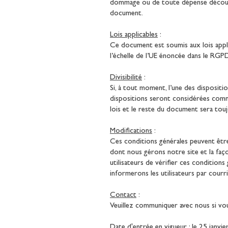
dommage ou de toute dépense découlant
document.
Lois applicables
:
Ce document est soumis aux lois applic
l’échelle de l’UE énoncée dans le RGPD
Divisibilité
:
Si, à tout moment, l’une des dispositi
dispositions seront considérées comme
lois et le reste du document sera tou
Modifications
:
Ces conditions générales peuvent être 
dont nous gérons notre site et la fa
utilisateurs de vérifier ces condition
informerons les utilisateurs par courr
Contact
:
Veuillez communiquer avec nous si vo
Date d'entrée en vigueur
: le 25 janvi