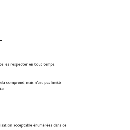
Découvrir les immersions
 de les respecter en tout temps.
ela comprend, mais n’est pas limité
te.
tilisation acceptable énumérées dans ce