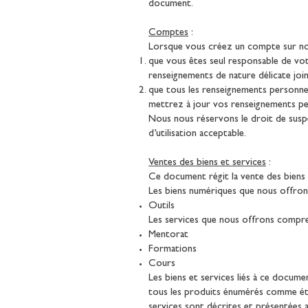
document.
Comptes
:
Lorsque vous créez un compte sur notr
que vous êtes seul responsable de vot
renseignements de nature délicate joi
que tous les renseignements personnel
mettrez à jour vos renseignements per
Nous nous réservons le droit de suspen
d’utilisation acceptable.
Ventes des biens et services
:
Ce document régit la vente des biens e
Les biens numériques que nous offro
Outils
Les services que nous offrons compr
Mentorat
Formations
Cours
Les biens et services liés à ce docum
tous les produits énumérés comme éta
services sont décrites et présentées 