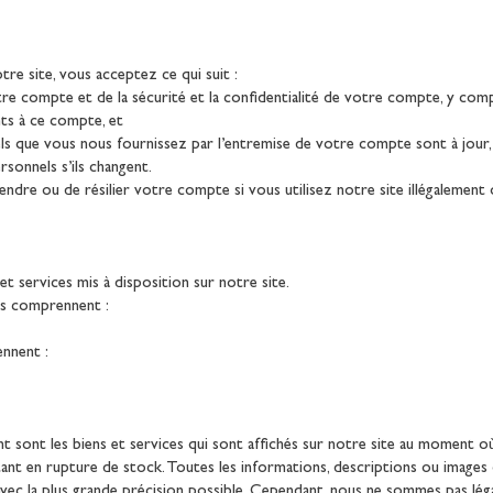
e site, vous acceptez ce qui suit :
re compte et de la sécurité et la confidentialité de votre compte, y comp
nts à ce compte, et
s que vous nous fournissez par l’entremise de votre compte sont à jour,
sonnels s’ils changent.
dre ou de résilier votre compte si vous utilisez notre site illégalement 
t services mis à disposition sur notre site.
ns comprennent :
ennent :
ent sont les biens et services qui sont affichés sur notre site au moment
nt en rupture de stock. Toutes les informations, descriptions ou images 
avec la plus grande précision possible. Cependant, nous ne sommes pas lé